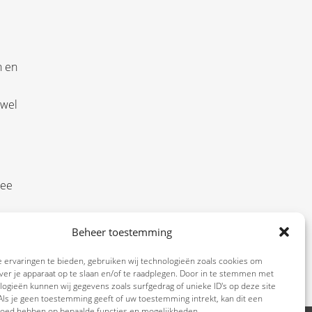
n en
 wel
mee
Beheer toestemming
 ervaringen te bieden, gebruiken wij technologieën zoals cookies om
ver je apparaat op te slaan en/of te raadplegen. Door in te stemmen met
ogieën kunnen wij gegevens zoals surfgedrag of unieke ID's op deze site
ls je geen toestemming geeft of uw toestemming intrekt, kan dit een
vloed hebben op bepaalde functies en mogelijkheden.