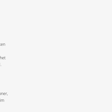
ken
 het
.
oner,
uim