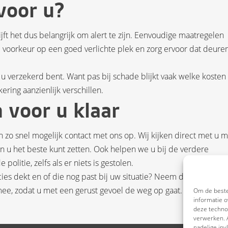
voor u?
ijft het dus belangrijk om alert te zijn. Eenvoudige maatregelen
ij voorkeur op een goed verlichte plek en zorg ervoor dat deure
 u verzekerd bent. Want pas bij schade blijkt vaak welke kosten
ring aanzienlijk verschillen.
 voor u klaar
 zo snel mogelijk contact met ons op. Wij kijken direct met u 
 u het beste kunt zetten. Ook helpen we u bij de verdere
 politie, zelfs als er niets is gestolen.
ies dekt en of die nog past bij uw situatie? Neem dan gerust
ee, zodat u met een gerust gevoel de weg op gaat.
Om de beste
informatie o
deze technol
verwerken. A
nadelige in