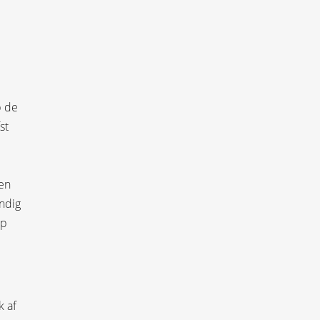
p de
st
zen
ndig
op
k af