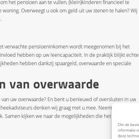
m het pensioen aan te vullen, (klein)kinderen financieel te
e woning. Overweegt u ook om geld uit uw stenen te halen? Wij
.
 het verwachte pensioeninkomen wordt meegenomen bij het
vloed hebben op uw leencapaciteit. In de praktijk blijkt echte
ijkheden hebben dankzij spaargeld, overwaarde en speciale
n van overwaarde
n van uw overwaarde? En bent u benieuwd of oversluiten in uw
ypotheekadviseurs denken wij graag met u mee. Neem gerust cont
ek. Samen kijken we naar de mogelijkheden die het beste passe
Om de beste
informatie o
deze technol