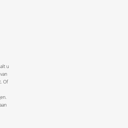
alt u
 van
. Of
gen.
 aan