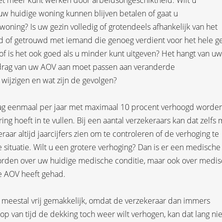
niet meer kunt werken door arbeidsongeschiktheid. Wilt u
uw huidige woning kunnen blijven betalen of gaat u
ning? Is uw gezin volledig of grotendeels afhankelijk van het
nd of getrouwd met iemand die genoeg verdient voor het hele g
f is het ook goed als u minder kunt uitgeven? Het hangt van uw
bedrag van uw AOV aan moet passen aan veranderde
ijzigen en wat zijn de gevolgen?
rag eenmaal per jaar met maximaal 10 procent verhoogd worde
g hoeft in te vullen. Bij een aantal verzekeraars kan dat zelfs 
aar altijd jaarcijfers zien om te controleren of de verhoging te
 situatie. Wilt u een grotere verhoging? Dan is er een medische
rden over uw huidige medische conditie, maar ook over medi
de AOV heeft gehad.
n meestal vrij gemakkelijk, omdat de verzekeraar dan immers
oop van tijd de dekking toch weer wilt verhogen, kan dat lang nie