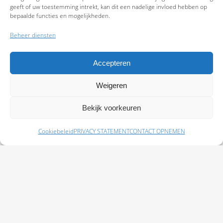
geeft of uw toestemming intrekt, kan dit een nadelige invloed hebben op
bepaalde functies en mogelijkheden.
Beheer diensten
Accepteren
Weigeren
9.7
Bekijk voorkeuren
Cookiebeleid
PRIVACY STATEMENT
CONTACT OPNEMEN
Schade melden
Afspraak maken
Polissen
Baas Assurantiën: KvK 99108372 – AFM 12050882 - Kifid 300.019393 |
Privacy
Statement
|
Disclaimer