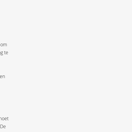
r om
g te
een
moet
 De