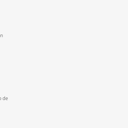
an
p de