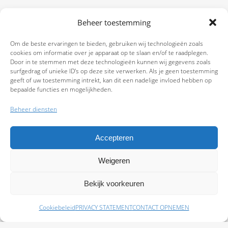
Beheer toestemming
Om de beste ervaringen te bieden, gebruiken wij technologieën zoals
cookies om informatie over je apparaat op te slaan en/of te raadplegen.
Door in te stemmen met deze technologieën kunnen wij gegevens zoals
surfgedrag of unieke ID's op deze site verwerken. Als je geen toestemming
geeft of uw toestemming intrekt, kan dit een nadelige invloed hebben op
bepaalde functies en mogelijkheden.
Beheer diensten
Accepteren
Weigeren
9.7
Bekijk voorkeuren
Cookiebeleid
PRIVACY STATEMENT
CONTACT OPNEMEN
Schade melden
Afspraak maken
Polissen
Baas Assurantiën: KvK 99108372 – AFM 12050882 - Kifid 300.019393 |
Privacy