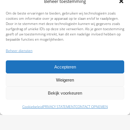
Beheer toestemming
Om de beste ervaringen te bieden, gebruiken wij technologieën zoals
cookies om informatie over je apparaat op te slaan en/of te raadplegen.
Door in te stemmen met deze technologieën kunnen wij gegevens zoals
surfgedrag of unieke ID's op deze site verwerken. Als je geen toestemming
geeft of uw toestemming intrekt, kan dit een nadelige invloed hebben op
bepaalde functies en mogelijkheden.
Beheer diensten
Accepteren
Weigeren
9.7
Bekijk voorkeuren
Cookiebeleid
PRIVACY STATEMENT
CONTACT OPNEMEN
Schade melden
Afspraak maken
Polissen
Baas Assurantiën: KvK 99108372 – AFM 12050882 - Kifid 300.019393 |
Privacy
Statement
|
Disclaimer