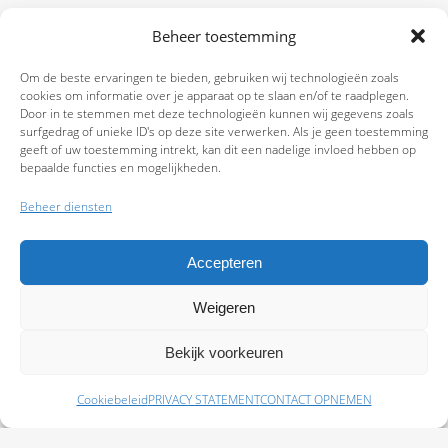
Beheer toestemming
Om de beste ervaringen te bieden, gebruiken wij technologieën zoals
cookies om informatie over je apparaat op te slaan en/of te raadplegen.
Door in te stemmen met deze technologieën kunnen wij gegevens zoals
surfgedrag of unieke ID's op deze site verwerken. Als je geen toestemming
geeft of uw toestemming intrekt, kan dit een nadelige invloed hebben op
bepaalde functies en mogelijkheden.
Beheer diensten
Accepteren
Weigeren
9.7
Bekijk voorkeuren
Cookiebeleid
PRIVACY STATEMENT
CONTACT OPNEMEN
Schade melden
Afspraak maken
Polissen
Baas Assurantiën: KvK 99108372 – AFM 12050882 - Kifid 300.019393 |
Privacy