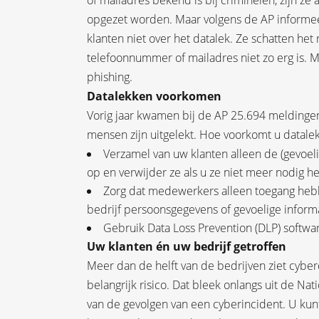
of mailadres bekend is bij criminelen, zijn ze
opgezet worden. Maar volgens de AP informeer
klanten niet over het datalek. Ze schatten het 
telefoonnummer of mailadres niet zo erg is. M
phishing.
Datalekken voorkomen
Vorig jaar kwamen bij de AP 25.694 meldinge
mensen zijn uitgelekt. Hoe voorkomt u datale
Verzamel van uw klanten alleen de (gevoeli
op en verwijder ze als u ze niet meer nodig he
Zorg dat medewerkers alleen toegang hebb
bedrijf persoonsgegevens of gevoelige infor
Gebruik Data Loss Prevention (DLP) softwar
Uw klanten én uw bedrijf getroffen
Meer dan de helft van de bedrijven ziet cyberc
belangrijk risico. Dat bleek onlangs uit de N
van de gevolgen van een cyberincident. U kunt