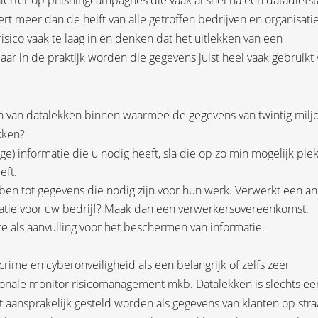
 alerter op phishingcampagnes die vaak al snel na een datadiefst
t meer dan de helft van alle getroffen bedrijven en organisati
risico vaak te laag in en denken dat het uitlekken van een
aar in de praktijk worden die gegevens juist heel vaak gebruikt
n van datalekken binnen waarmee de gegevens van twintig milj
kken?
ge) informatie die u nodig heeft, sla die op zo min mogelijk ple
eft.
en tot gegevens die nodig zijn voor hun werk. Verwerkt een a
matie voor uw bedrijf? Maak dan een verwerkersovereenkomst.
e als aanvulling voor het beschermen van informatie.
rime en cyberonveiligheid als een belangrijk of zelfs zeer
ationale monitor risicomanagement mkb. Datalekken is slechts ee
 aansprakelijk gesteld worden als gegevens van klanten op stra