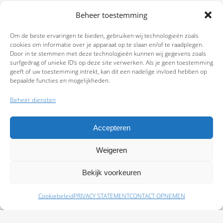
Beheer toestemming
Om de beste ervaringen te bieden, gebruiken wij technologieën zoals
cookies om informatie over je apparaat op te slaan en/of te raadplegen.
Door in te stemmen met deze technologieën kunnen wij gegevens zoals
surfgedrag of unieke ID's op deze site verwerken. Als je geen toestemming
geeft of uw toestemming intrekt, kan dit een nadelige invloed hebben op
bepaalde functies en mogelijkheden.
Beheer diensten
Accepteren
Weigeren
9.7
Bekijk voorkeuren
Cookiebeleid
PRIVACY STATEMENT
CONTACT OPNEMEN
Schade melden
Afspraak maken
Polissen
Baas Assurantiën: KvK 99108372 – AFM 12050882 - Kifid 300.019393 |
Privacy