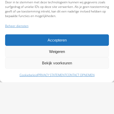
Door in te stemmen met deze technologieën kunnen wij gegevens zoals
surfgedrag of unieke ID's op deze site verwerken. Als je geen toestemming
geeft of uw toestemming intrekt, kan dit een nadelige invloed hebben op
bepaalde functies en mogelijkheden.
Beheer diensten
Accepteren
Weigeren
9.7
Bekijk voorkeuren
Cookiebeleid
PRIVACY STATEMENT
CONTACT OPNEMEN
Schade melden
Afspraak maken
Polissen
Baas Assurantiën: KvK 99108372 – AFM 12050882 - Kifid 300.019393 |
Privacy
Statement
|
Disclaimer