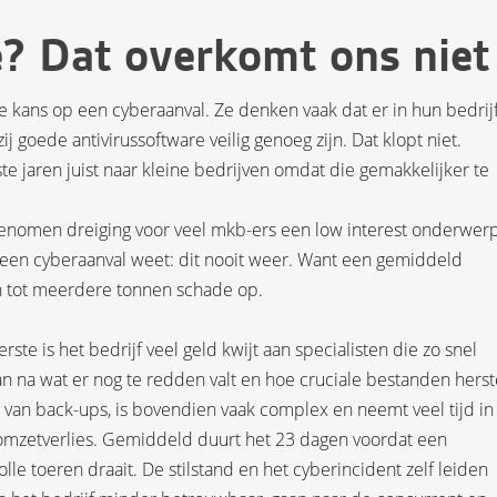
? Dat overkomt ons niet
kans op een cyberaanval. Ze denken vaak dat er in hun bedrijf
j goede antivirussoftware veilig genoeg zijn. Dat klopt niet.
te jaren juist naar kleine bedrijven omdat die gemakkelijker te
egenomen dreiging voor veel mkb-ers een low interest onderwerp
een cyberaanval weet: dit nooit weer. Want een gemiddeld
n tot meerdere tonnen schade op.
rste is het bedrijf veel geld kwijt aan specialisten die zo snel
n na wat er nog te redden valt en hoe cruciale bestanden herst
 van back-ups, is bovendien vaak complex en neemt veel tijd in
 omzetverlies. Gemiddeld duurt het 23 dagen voordat een
e toeren draait. De stilstand en het cyberincident zelf leiden