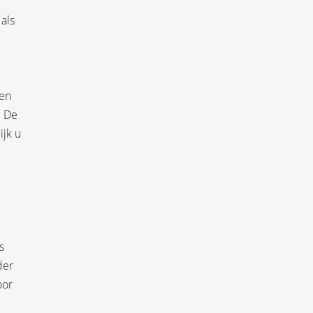
als
nen
. De
ijk u
s
der
oor