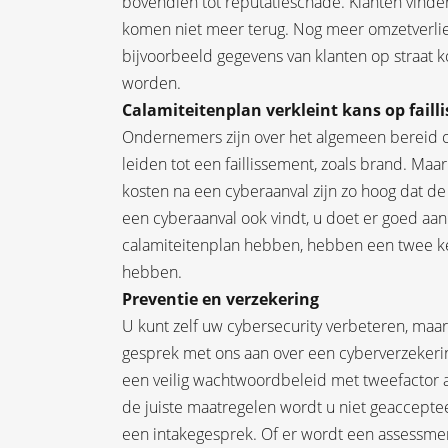
bovendien tot reputatieschade. Klanten vinde
komen niet meer terug. Nog meer omzetverlies
bijvoorbeeld gegevens van klanten op straat 
worden.
Calamiteitenplan verkleint kans op faill
Ondernemers zijn over het algemeen bereid o
leiden tot een faillissement, zoals brand. Ma
kosten na een cyberaanval zijn zo hoog dat de 
een cyberaanval ook vindt, u doet er goed aan
calamiteitenplan hebben, hebben een twee kee
hebben.
Preventie en verzekering
U kunt zelf uw cybersecurity verbeteren, maar
gesprek met ons aan over een cyberverzekering
een veilig wachtwoordbeleid met tweefactor 
de juiste maatregelen wordt u niet geaccepte
een intakegesprek. Of er wordt een assessme