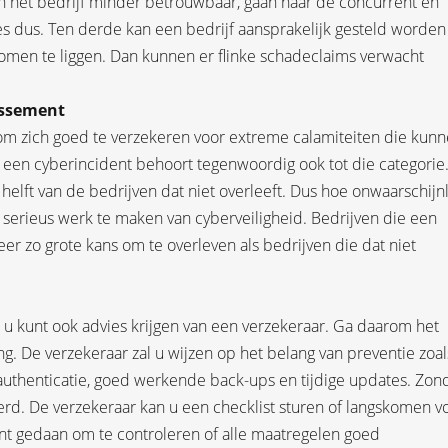
n het bedrijf minder betrouwbaar, gaan naar de concurrent en
 dus. Ten derde kan een bedrijf aansprakelijk gesteld worden 
komen te liggen. Dan kunnen er flinke schadeclaims verwacht
issement
m zich goed te verzekeren voor extreme calamiteiten die kun
ar een cyberincident behoort tegenwoordig ook tot die categorie
helft van de bedrijven dat niet overleeft. Dus hoe onwaarschijnl
 serieus werk te maken van cyberveiligheid. Bedrijven die een
r zo grote kans om te overleven als bedrijven die dat niet
 u kunt ook advies krijgen van een verzekeraar. Ga daarom het
. De verzekeraar zal u wijzen op het belang van preventie zoal
authenticatie, goed werkende back-ups en tijdige updates. Zon
erd. De verzekeraar kan u een checklist sturen of langskomen v
nt gedaan om te controleren of alle maatregelen goed