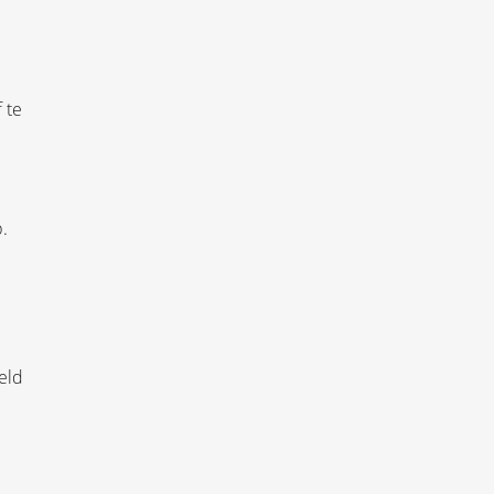
 te
.
eld