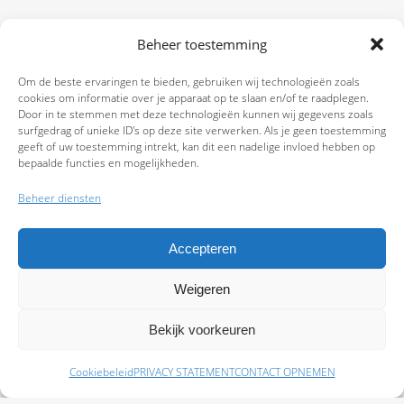
Beheer toestemming
Om de beste ervaringen te bieden, gebruiken wij technologieën zoals
cookies om informatie over je apparaat op te slaan en/of te raadplegen.
Door in te stemmen met deze technologieën kunnen wij gegevens zoals
surfgedrag of unieke ID's op deze site verwerken. Als je geen toestemming
geeft of uw toestemming intrekt, kan dit een nadelige invloed hebben op
bepaalde functies en mogelijkheden.
Beheer diensten
Accepteren
Weigeren
9.7
Bekijk voorkeuren
Cookiebeleid
PRIVACY STATEMENT
CONTACT OPNEMEN
Schade melden
Afspraak maken
Polissen
Baas Assurantiën: KvK 99108372 – AFM 12050882 - Kifid 300.019393 |
Privacy