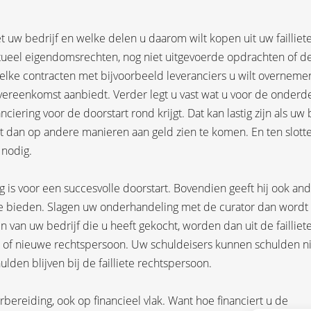
et uw bedrijf en welke delen u daarom wilt kopen uit uw failliet
ectueel eigendomsrechten, nog niet uitgevoerde opdrachten of d
welke contracten met bijvoorbeeld leveranciers u wilt overneme
reenkomst aanbiedt. Verder legt u vast wat u voor de onderd
nciering voor de doorstart rond krijgt. Dat kan lastig zijn als uw
t dan op andere manieren aan geld zien te komen. En ten slotte
 nodig.
 is voor een succesvolle doorstart. Bovendien geeft hij ook an
te bieden. Slagen uw onderhandeling met de curator dan wordt
 van uw bedrijf die u heeft gekocht, worden dan uit de failliet
 of nieuwe rechtspersoon. Uw schuldeisers kunnen schulden ni
lden blijven bij de failliete rechtspersoon.
ereiding, ook op financieel vlak. Want hoe financiert u de