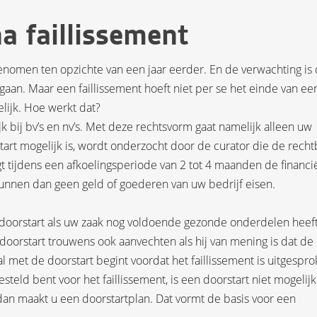
a faillissement
egenomen ten opzichte van een jaar eerder. En de verwachting is 
gaan. Maar een faillissement hoeft niet per se het einde van ee
elijk. Hoe werkt dat?
jk bij bv’s en nv’s. Met deze rechtsvorm gaat namelijk alleen uw
orstart mogelijk is, wordt onderzocht door de curator die de rech
ngt tijdens een afkoelingsperiode van 2 tot 4 maanden de financi
 kunnen dan geen geld of goederen van uw bedrijf eisen.
 doorstart als uw zaak nog voldoende gezonde onderdelen heef
 doorstart trouwens ook aanvechten als hij van mening is dat de
met de doorstart begint voordat het faillissement is uitgespro
teld bent voor het faillissement, is een doorstart niet mogelijk
dan maakt u een doorstartplan. Dat vormt de basis voor een