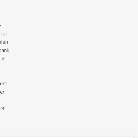
e
e
n en
elen
 bank
 is
dere
 er
e
et