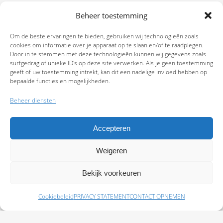
Beheer toestemming
Om de beste ervaringen te bieden, gebruiken wij technologieën zoals
cookies om informatie over je apparaat op te slaan en/of te raadplegen.
Door in te stemmen met deze technologieën kunnen wij gegevens zoals
surfgedrag of unieke ID's op deze site verwerken. Als je geen toestemming
geeft of uw toestemming intrekt, kan dit een nadelige invloed hebben op
bepaalde functies en mogelijkheden.
Beheer diensten
Accepteren
Weigeren
9.7
Bekijk voorkeuren
Cookiebeleid
PRIVACY STATEMENT
CONTACT OPNEMEN
Schade melden
Afspraak maken
Polissen
Baas Assurantiën: KvK 99108372 – AFM 12050882 - Kifid 300.019393 |
Privacy