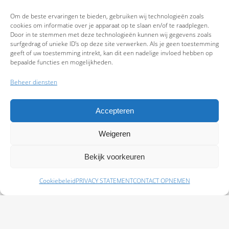
Om de beste ervaringen te bieden, gebruiken wij technologieën zoals
cookies om informatie over je apparaat op te slaan en/of te raadplegen.
Door in te stemmen met deze technologieën kunnen wij gegevens zoals
surfgedrag of unieke ID's op deze site verwerken. Als je geen toestemming
geeft of uw toestemming intrekt, kan dit een nadelige invloed hebben op
bepaalde functies en mogelijkheden.
Beheer diensten
Accepteren
Weigeren
9.7
Bekijk voorkeuren
Cookiebeleid
PRIVACY STATEMENT
CONTACT OPNEMEN
Schade melden
Afspraak maken
Polissen
Baas Assurantiën: KvK 99108372 – AFM 12050882 - Kifid 300.019393 |
Privacy
Statement
|
Disclaimer