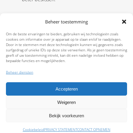
Beheer toestemming
Om de beste ervaringen te bieden, gebruiken wij technologieën zoals
cookies om informatie over je apparaat op te slaan en/of te raadplegen.
Door in te stemmen met deze technologieën kunnen wij gegevens zoals
surfgedrag of unieke ID's op deze site verwerken. Als je geen toestemming
geeft of uw toestemming intrekt, kan dit een nadelige invloed hebben op
bepaalde functies en mogelijkheden.
Beheer diensten
Accepteren
Weigeren
9.7
Bekijk voorkeuren
Cookiebeleid
PRIVACY STATEMENT
CONTACT OPNEMEN
Schade melden
Afspraak maken
Polissen