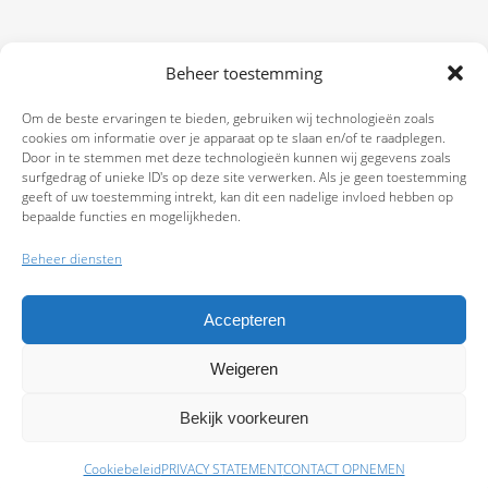
Beheer toestemming
Om de beste ervaringen te bieden, gebruiken wij technologieën zoals
cookies om informatie over je apparaat op te slaan en/of te raadplegen.
Door in te stemmen met deze technologieën kunnen wij gegevens zoals
surfgedrag of unieke ID's op deze site verwerken. Als je geen toestemming
geeft of uw toestemming intrekt, kan dit een nadelige invloed hebben op
bepaalde functies en mogelijkheden.
Beheer diensten
Accepteren
Weigeren
9.7
Bekijk voorkeuren
Cookiebeleid
PRIVACY STATEMENT
CONTACT OPNEMEN
Schade melden
Afspraak maken
Polissen