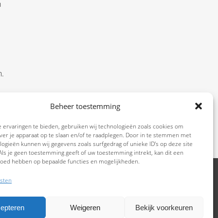
n
n.
oor
Beheer toestemming
of u
 ervaringen te bieden, gebruiken wij technologieën zoals cookies om
ver je apparaat op te slaan en/of te raadplegen. Door in te stemmen met
ogieën kunnen wij gegevens zoals surfgedrag of unieke ID's op deze site
ls je geen toestemming geeft of uw toestemming intrekt, kan dit een
vloed hebben op bepaalde functies en mogelijkheden.
sten
epteren
Weigeren
Bekijk voorkeuren