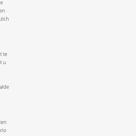
de
gen
 zich
t te
t u
aalde
ten
rio