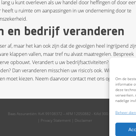
e lang u kunt overleven als uw handel door heffingen of door ee
er heeft u ruimte om aanpassingen in uw onderneming door te
enszekerheid.
 en bedrijf veranderen
r af, maar het kan ook zijn dat de gevolgen heel ingrijpend zij
ware klappen vallen, maar tref nu alvast maatregelen. Bespreek
erve opbouwt. Verandert u uw bedrijfsactiviteiten? Of kiest u v
den? Dan veranderen misschien uw risico’s ook. Wij zoeken uit 
ngen moet kiezen. Neem daarvoor contact met ons op.
Om de beste
informatie o
deze technol
verwerken. A
nadelige in
Beheer dien
Baas Assurantiën: KvK 99108372 – AFM 12050882 - Kifid 300.019393
|
Privacy Statement
|
Disclaimer
Acc