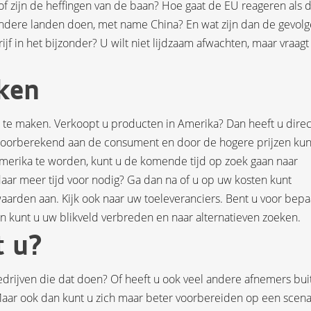
f zijn de heffingen van de baan? Hoe gaat de EU reageren als 
andere landen doen, met name China? En wat zijn dan de gevol
jf in het bijzonder? U wilt niet lijdzaam afwachten, maar vraagt
ken
te maken. Verkoopt u producten in Amerika? Dan heeft u direc
oorberekend aan de consument en door de hogere prijzen kun
merika te worden, kunt u de komende tijd op zoek gaan naar
 daar meer tijd voor nodig? Ga dan na of u op uw kosten kunt
arden aan. Kijk ook naar uw toeleveranciers. Bent u voor bep
n kunt u uw blikveld verbreden en naar alternatieven zoeken.
t u?
edrijven die dat doen? Of heeft u ook veel andere afnemers bui
 Maar ook dan kunt u zich maar beter voorbereiden op een scena