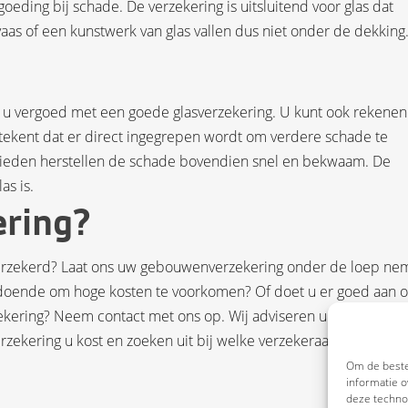
eding bij schade. De verzekering is uitsluitend voor glas dat
vaas of een kunstwerk van glas vallen dus niet onder de dekking
jgt u vergoed met een goede glasverzekering. U kunt ook rekene
tekent dat er direct ingegrepen wordt om verdere schade te
lieden herstellen de schade bovendien snel en bekwaam. De
as is.
ering?
 verzekerd? Laat ons uw gebouwenverzekering onder de loep ne
oldoende om hoge kosten te voorkomen? Of doet u er goed aan 
zekering? Neem contact met ons op. Wij adviseren u graag over 
rzekering u kost en zoeken uit bij welke verzekeraar u het beste
Om de beste
informatie o
deze technol