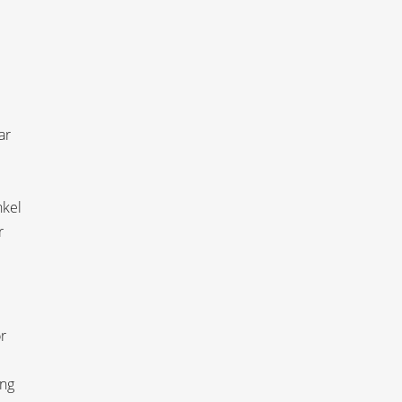
ar
nkel
r
r
ing