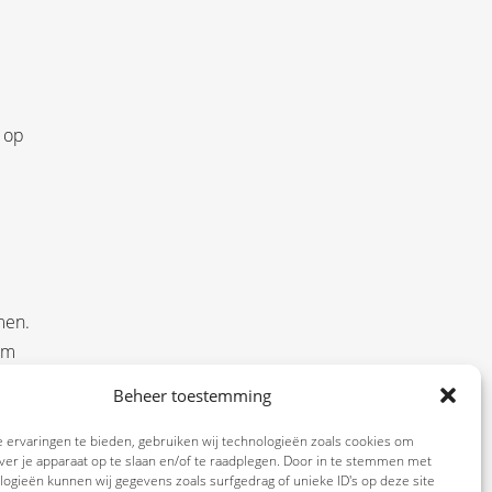
.
n op
men.
om
de
Beheer toestemming
 uit
 ervaringen te bieden, gebruiken wij technologieën zoals cookies om
ver je apparaat op te slaan en/of te raadplegen. Door in te stemmen met
ogieën kunnen wij gegevens zoals surfgedrag of unieke ID's op deze site