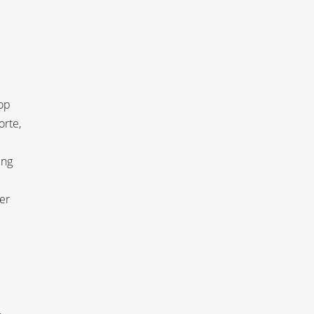
 op
orte,
ing
er