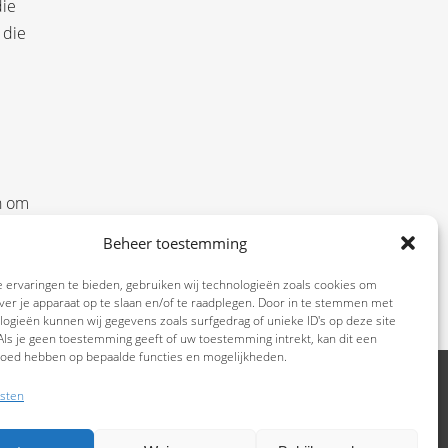
die
 die
e
n om
en
Beheer toestemming
 ervaringen te bieden, gebruiken wij technologieën zoals cookies om
ver je apparaat op te slaan en/of te raadplegen. Door in te stemmen met
ogieën kunnen wij gegevens zoals surfgedrag of unieke ID's op deze site
ls je geen toestemming geeft of uw toestemming intrekt, kan dit een
vloed hebben op bepaalde functies en mogelijkheden.
sten