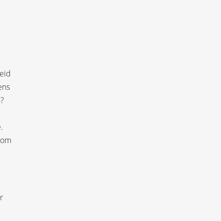
heid
ens
n?
.
t om
r