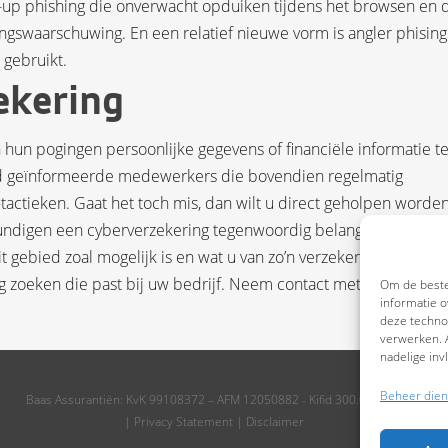
op-up phishing die onverwacht opduiken tijdens het browsen en 
ngswaarschuwing. En een relatief nieuwe vorm is angler phising
 gebruikt.
ekering
hun pogingen persoonlijke gegevens of financiële informatie t
oed geïnformeerde medewerkers die bovendien regelmatig
tactieken. Gaat het toch mis, dan wilt u direct geholpen worde
ndigen een cyberverzekering tegenwoordig belangrijker dan e
 gebied zoal mogelijk is en wat u van zo’n verzekering kunt
g zoeken die past bij uw bedrijf. Neem contact met ons op.
Om de beste
informatie o
deze technol
verwerken. A
nadelige in
Beheer dien
Baas Assurantiën: KvK 99108372 – AFM 12050882 - Kifid 300.019393
|
Privacy Statement
|
Disclaimer