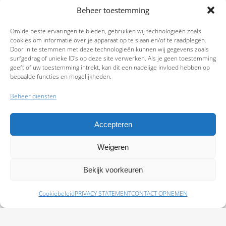
Beheer toestemming
Om de beste ervaringen te bieden, gebruiken wij technologieën zoals
cookies om informatie over je apparaat op te slaan en/of te raadplegen.
Door in te stemmen met deze technologieën kunnen wij gegevens zoals
surfgedrag of unieke ID's op deze site verwerken. Als je geen toestemming
geeft of uw toestemming intrekt, kan dit een nadelige invloed hebben op
bepaalde functies en mogelijkheden.
Beheer diensten
Accepteren
Weigeren
9.7
Bekijk voorkeuren
Cookiebeleid
PRIVACY STATEMENT
CONTACT OPNEMEN
Schade melden
Afspraak maken
Polissen
Baas Assurantiën: KvK 99108372 – AFM 12050882 - Kifid 300.019393 |
Privacy
Statement
|
Disclaimer