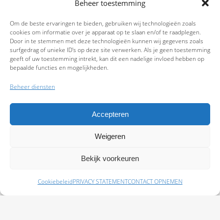
Beheer toestemming
Om de beste ervaringen te bieden, gebruiken wij technologieën zoals
cookies om informatie over je apparaat op te slaan en/of te raadplegen.
Door in te stemmen met deze technologieën kunnen wij gegevens zoals
surfgedrag of unieke ID's op deze site verwerken. Als je geen toestemming
geeft of uw toestemming intrekt, kan dit een nadelige invloed hebben op
bepaalde functies en mogelijkheden.
Beheer diensten
Accepteren
Weigeren
9.7
Bekijk voorkeuren
Cookiebeleid
PRIVACY STATEMENT
CONTACT OPNEMEN
Schade melden
Afspraak maken
Polissen
Baas Assurantiën: KvK 99108372 – AFM 12050882 - Kifid 300.019393 |
Privacy
Statement
|
Disclaimer