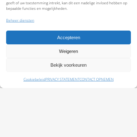
geeft of uw toestemming intrekt, kan dit een nadelige invloed hebben op
bepaalde functies en mogelijkheden.
Beheer diensten
Accepteren
Weigeren
9.7
Bekijk voorkeuren
Cookiebeleid
PRIVACY STATEMENT
CONTACT OPNEMEN
Schade melden
Afspraak maken
Polissen
Baas Assurantiën: KvK 99108372 – AFM 12050882 - Kifid 300.019393 |
Privacy
Statement
|
Disclaimer