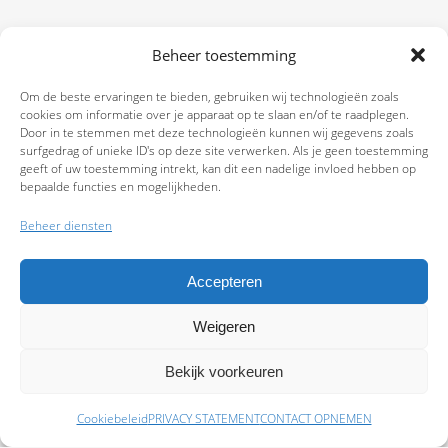
Beheer toestemming
Om de beste ervaringen te bieden, gebruiken wij technologieën zoals
cookies om informatie over je apparaat op te slaan en/of te raadplegen.
Door in te stemmen met deze technologieën kunnen wij gegevens zoals
surfgedrag of unieke ID's op deze site verwerken. Als je geen toestemming
geeft of uw toestemming intrekt, kan dit een nadelige invloed hebben op
bepaalde functies en mogelijkheden.
Beheer diensten
Accepteren
Weigeren
9.7
Bekijk voorkeuren
Cookiebeleid
PRIVACY STATEMENT
CONTACT OPNEMEN
Schade melden
Afspraak maken
Polissen
Baas Assurantiën: KvK 99108372 – AFM 12050882 - Kifid 300.019393 |
Privacy