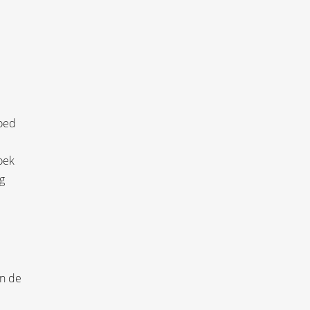
goed
oek
g
an de