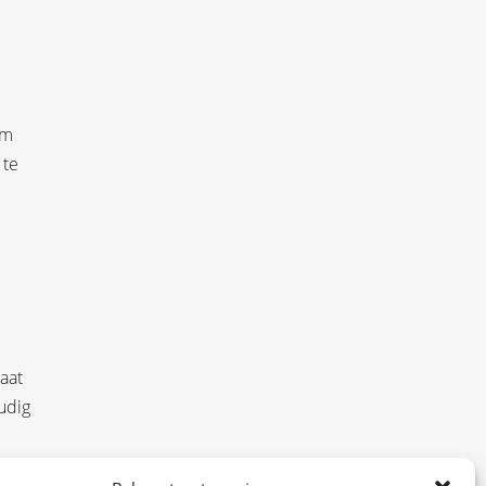
im
 te
aat
udig