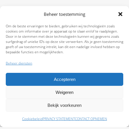
Beheer toestemming
Om de beste ervaringen te bieden, gebruiken wij technologieën zoals
cookies om informatie over je apparaat op te slaan en/of te raadplegen.
Door in te stemmen met deze technologieën kunnen wij gegevens zoals
surfgedrag of unieke ID's op deze site verwerken. Als je geen toestemming
geeft of uw toestemming intrekt, kan dit een nadelige invloed hebben op
bepaalde functies en mogelijkheden.
Beheer diensten
Accepteren
Weigeren
9.7
Bekijk voorkeuren
Cookiebeleid
PRIVACY STATEMENT
CONTACT OPNEMEN
Schade melden
Afspraak maken
Polissen
Baas Assurantiën: KvK 99108372 – AFM 12050882 - Kifid 300.019393 |
Privacy