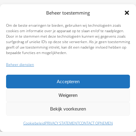
Beheer toestemming
Om de beste ervaringen te bieden, gebruiken wij technologieën zoals
cookies om informatie over je apparaat op te slaan en/of te raadplegen.
Door in te stemmen met deze technologieën kunnen wij gegevens zoals
surfgedrag of unieke ID's op deze site verwerken. Als je geen toestemming
geeft of uw toestemming intrekt, kan dit een nadelige invloed hebben op
bepaalde functies en mogelijkheden.
Beheer diensten
Accepteren
Weigeren
9.7
Bekijk voorkeuren
Cookiebeleid
PRIVACY STATEMENT
CONTACT OPNEMEN
Schade melden
Afspraak maken
Polissen
Baas Assurantiën: KvK 99108372 – AFM 12050882 - Kifid 300.019393 |
Privacy