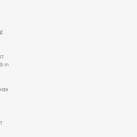
ng
ct
b in
kste
t