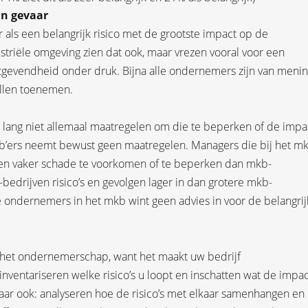
in gevaar
r als een belangrijk risico met de grootste impact op de
striële omgeving zien dat ook, maar vrezen vooral voor een
stgevendheid onder druk. Bijna alle ondernemers zijn van meni
ullen toenemen.
ze lang niet allemaal maatregelen om die te beperken of de impa
kb’ers neemt bewust geen maatregelen. Managers die bij het mk
beren vaker schade te voorkomen of te beperken dan mkb-
edrijven risico’s en gevolgen lager in dan grotere mkb-
 ondernemers in het mkb wint geen advies in voor de belangrij
n het ondernemerschap, want het maakt uw bedrijf
nventariseren welke risico’s u loopt en inschatten wat de impac
Maar ook: analyseren hoe de risico’s met elkaar samenhangen en