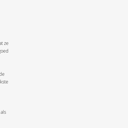
at ze
 goed
 de
kste
 als