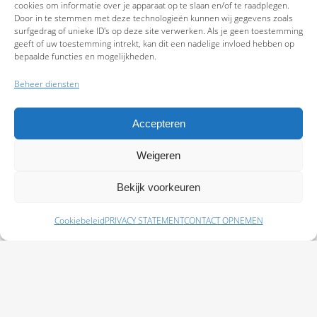
cookies om informatie over je apparaat op te slaan en/of te raadplegen.
Door in te stemmen met deze technologieën kunnen wij gegevens zoals
surfgedrag of unieke ID's op deze site verwerken. Als je geen toestemming
geeft of uw toestemming intrekt, kan dit een nadelige invloed hebben op
bepaalde functies en mogelijkheden.
Beheer diensten
Accepteren
Weigeren
9.7
Bekijk voorkeuren
Cookiebeleid
PRIVACY STATEMENT
CONTACT OPNEMEN
Schade melden
Afspraak maken
Polissen
Baas Assurantiën: KvK 99108372 – AFM 12050882 - Kifid 300.019393 |
Privacy
Statement
|
Disclaimer