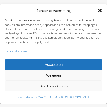
Beheer toestemming
Om de beste ervaringen te bieden, gebruiken wij technologieën zoals
cookies om informatie over je apparaat op te slaan en/of te raadplegen.
Door in te stemmen met deze technologieën kunnen wij gegevens zoals
surfgedrag of unieke ID's op deze site verwerken. Als je geen toestemming
geeft of uw toestemming intrekt, kan dit een nadelige invloed hebben op
bepaalde functies en mogelijkheden.
Beheer diensten
Accepteren
Weigeren
9.7
Bekijk voorkeuren
Cookiebeleid
PRIVACY STATEMENT
CONTACT OPNEMEN
Schade melden
Afspraak maken
Polissen
Baas Assurantiën: KvK 99108372 – AFM 12050882 - Kifid 300.019393 |
Privacy