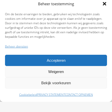
Beheer toestemming
Om de beste ervaringen te bieden, gebruiken wij technologieën zoals
cookies om informatie over je apparaat op te slaan en/of te raadplegen.
Door in te stemmen met deze technologieën kunnen wij gegevens zoals
surfgedrag of unieke ID's op deze site verwerken. Als je geen toestemming
geeft of uw toestemming intrekt, kan dit een nadelige invloed hebben op
bepaalde functies en mogelijkheden.
Beheer diensten
Accepteren
Weigeren
9.7
Bekijk voorkeuren
Cookiebeleid
PRIVACY STATEMENT
CONTACT OPNEMEN
Schade melden
Afspraak maken
Polissen
Baas Assurantiën: KvK 99108372 – AFM 12050882 - Kifid 300.019393 |
Privacy
Statement
|
Disclaimer