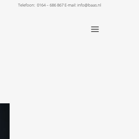
Telefoon:
0164 – 686 867
E-mail:
info@baas.nl