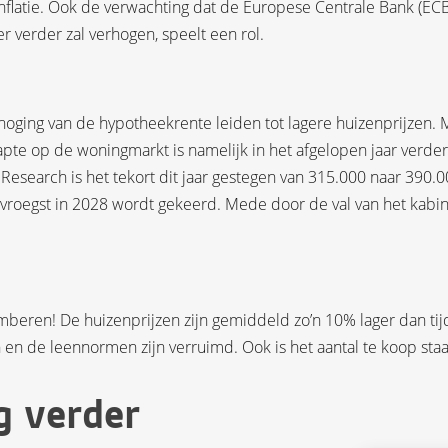
inflatie. Ook de verwachting dat de Europese Centrale Bank (EC
er verder zal verhogen, speelt een rol.
oging van de hypotheekrente leiden tot lagere huizenprijzen. 
rapte op de woningmarkt is namelijk in het afgelopen jaar verder
search is het tekort dit jaar gestegen van 315.000 naar 390.
n vroegst in 2028 wordt gekeerd. Mede door de val van het kabin
mberen! De huizenprijzen zijn gemiddeld zo’n 10% lager dan ti
n en de leennormen zijn verruimd. Ook is het aantal te koop st
g verder