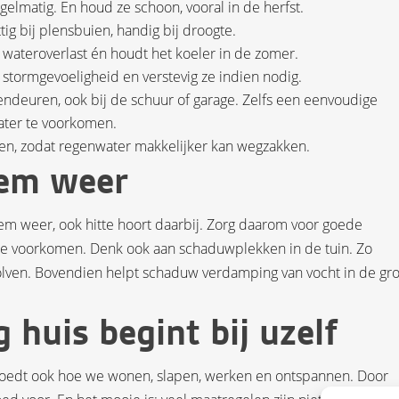
elmatig. En houd ze schoon, vooral in de herfst.
g bij plensbuien, handig bij droogte.
 wateroverlast én houdt het koeler in de zomer.
stormgevoeligheid en verstevig ze indien nodig.
endeuren, ook bij de schuur of garage. Zelfs een eenvoudige
ater te voorkomen.
ren, zodat regenwater makkelijker kan wegzakken.
eem weer
eem weer, ook hitte hoort daarbij. Zorg daarom voor goede
s te voorkomen. Denk ook aan schaduwplekken in de tuin. Zo
golven. Bovendien helpt schaduw verdamping van vocht in de gr
huis begint bij uzelf
ïnvloedt ook hoe we wonen, slapen, werken en ontspannen. Door