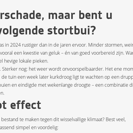
schade, maar bent u
volgende stortbui?
as in 2024 rustiger dan in de jaren ervoor. Minder stormen, wei
vooral een kwestie van geluk – én van goed voorbereid zijn. Wa
l hevige lokale pieken.
n. Sterker nog: het weer wordt onvoorspelbaarder. Het ene mo
l de tuin een week later kurkdroog ligt te wachten op een drup
tbuien en eindigde met wekenlange droogte – een combinatie di
en.
ot effect
bestand te maken tegen dit wisselvallige klimaat? Best veel,
rassend simpel en voordelig: