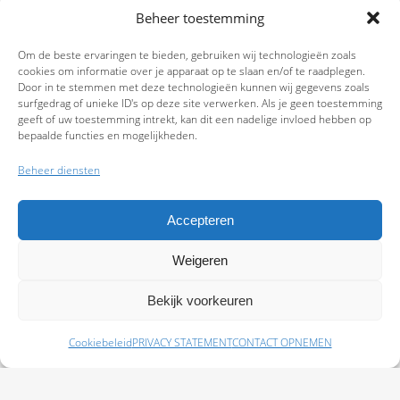
Beheer toestemming
Om de beste ervaringen te bieden, gebruiken wij technologieën zoals
cookies om informatie over je apparaat op te slaan en/of te raadplegen.
Door in te stemmen met deze technologieën kunnen wij gegevens zoals
surfgedrag of unieke ID's op deze site verwerken. Als je geen toestemming
geeft of uw toestemming intrekt, kan dit een nadelige invloed hebben op
bepaalde functies en mogelijkheden.
Beheer diensten
Accepteren
Weigeren
9.7
Bekijk voorkeuren
Cookiebeleid
PRIVACY STATEMENT
CONTACT OPNEMEN
Schade melden
Afspraak maken
Polissen
Baas Assurantiën: KvK 99108372 – AFM 12050882 - Kifid 300.019393 |
Privacy
Statement
|
Disclaimer