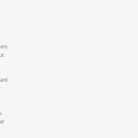
ders
ut
oard
k
s
ar