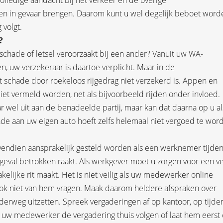
volledige aandacht bij het verkeer en de overige
en in gevaar brengen. Daarom kunt u wel degelijk beboet word
 volgt.
?
 schade of letsel veroorzaakt bij een ander? Vanuit uw WA-
 uw verzekeraar is daartoe verplicht. Maar in de
schade door roekeloos rijgedrag niet verzekerd is. Appen en
ciet vermeld worden, net als bijvoorbeeld rijden onder invloed.
 wel uit aan de benadeelde partij, maar kan dat daarna op u al
e aan uw eigen auto hoeft zelfs helemaal niet vergoed te wor
endien aansprakelijk gesteld worden als een werknemer tijde
ngeval betrokken raakt. Als werkgever moet u zorgen voor een ve
lijke rit maakt. Het is niet veilig als uw medewerker online
n ook niet van hem vragen. Maak daarom heldere afspraken over
onderweg uitzetten. Spreek vergaderingen af op kantoor, op tijde
at uw medewerker de vergadering thuis volgen of laat hem eerst