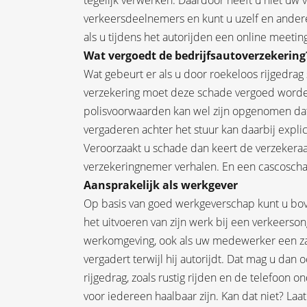
tegelijk verwerken. Daardoor heeft u niet uw 
verkeersdeelnemers en kunt u uzelf en ander
als u tijdens het autorijden een online meeting
Wat vergoedt de bedrijfsautoverzekering
Wat gebeurt er als u door roekeloos rijgedrag
verzekering moet deze schade vergoed worden,
polisvoorwaarden kan wel zijn opgenomen dat 
vergaderen achter het stuur kan daarbij expli
Veroorzaakt u schade dan keert de verzekeraar
verzekeringnemer verhalen. En een cascoschad
Aansprakelijk als werkgever
Op basis van goed werkgeverschap kunt u bov
het uitvoeren van zijn werk bij een verkeerso
werkomgeving, ook als uw medewerker een zake
vergadert terwijl hij autorijdt. Dat mag u da
rijgedrag, zoals rustig rijden en de telefoon 
voor iedereen haalbaar zijn. Kan dat niet? La