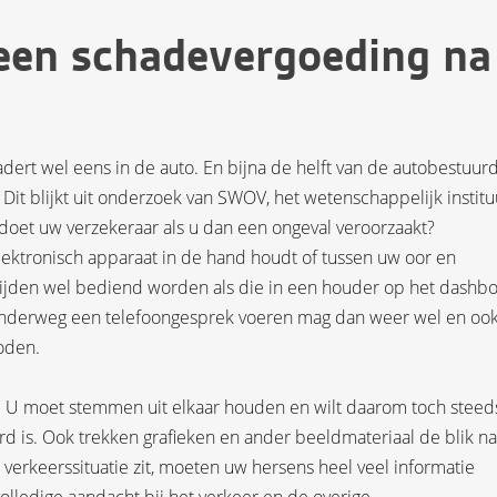
 een schadevergoeding na
dert wel eens in de auto. En bijna de helft van de autobestuur
. Dit blijkt uit onderzoek van SWOV, het wetenschappelijk institu
doet uw verzekeraar als u dan een ongeval veroorzaakt?
elektronisch apparaat in de hand houdt of tussen uw oor en
rijden wel bediend worden als die in een houder op het dashb
 Onderweg een telefoongesprek voeren mag dan weer wel en oo
oden.
ol. U moet stemmen uit elkaar houden en wilt daarom toch steed
d is. Ook trekken grafieken en ander beeldmateriaal de blik na
 verkeerssituatie zit, moeten uw hersens heel veel informatie