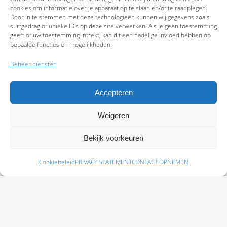
cookies om informatie over je apparaat op te slaan en/of te raadplegen.
Door in te stemmen met deze technologieën kunnen wij gegevens zoals
surfgedrag of unieke ID's op deze site verwerken. Als je geen toestemming
geeft of uw toestemming intrekt, kan dit een nadelige invloed hebben op
bepaalde functies en mogelijkheden.
Beheer diensten
Accepteren
Weigeren
9.7
Bekijk voorkeuren
Cookiebeleid
PRIVACY STATEMENT
CONTACT OPNEMEN
Schade melden
Afspraak maken
Polissen
Baas Assurantiën: KvK 99108372 – AFM 12050882 - Kifid 300.019393 |
Privacy
Statement
|
Disclaimer