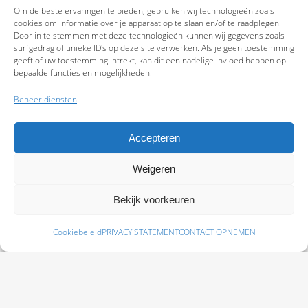
Om de beste ervaringen te bieden, gebruiken wij technologieën zoals
cookies om informatie over je apparaat op te slaan en/of te raadplegen.
Door in te stemmen met deze technologieën kunnen wij gegevens zoals
surfgedrag of unieke ID's op deze site verwerken. Als je geen toestemming
geeft of uw toestemming intrekt, kan dit een nadelige invloed hebben op
bepaalde functies en mogelijkheden.
Beheer diensten
Accepteren
Weigeren
9.7
Bekijk voorkeuren
Cookiebeleid
PRIVACY STATEMENT
CONTACT OPNEMEN
Schade melden
Afspraak maken
Polissen
Baas Assurantiën: KvK 99108372 – AFM 12050882 - Kifid 300.019393 |
Privacy
Statement
|
Disclaimer