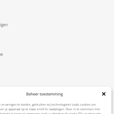
eigen
he
weet
Beheer toestemming
t
 ervaringen te bieden, gebruiken wij technologieën zoals cookies om
ver je apparaat op te slaan en/of te raadplegen. Door in te stemmen met
ogieën kunnen wij gegevens zoals surfgedrag of unieke ID's op deze site