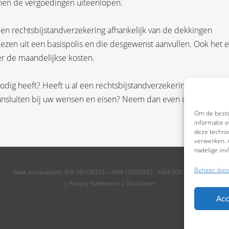
en de vergoedingen uiteenlopen.
 een rechtsbijstandverzekering afhankelijk van de dekkingen
ezen uit een basispolis en die desgewenst aanvullen. Ook het 
ger de maandelijkse kosten.
nodig heeft? Heeft u al een rechtsbijstandverzekering, maar wee
aansluiten bij uw wensen en eisen? Neem dan even contact met 
Om de beste
informatie o
deze technol
verwerken. A
nadelige in
Beheer dien
Baas Assurantiën: KvK 99108372 – AFM 12050882 - Kifid 300.019393
|
Privacy Statement
|
Disclaimer
Acc