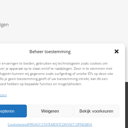
eigen
t u
Beheer toestemming
ons
 ervaringen te bieden, gebruiken wij technologieën zoals cookies om
ver je apparaat op te slaan en/of te raadplegen. Door in te stemmen met
ogieën kunnen wij gegevens zoals surfgedrag of unieke ID's op deze site
ls je geen toestemming geeft of uw toestemming intrekt, kan dit een
vloed hebben op bepaalde functies en mogelijkheden.
sten
epteren
Weigeren
Bekijk voorkeuren
Cookiebeleid
PRIVACY STATEMENT
CONTACT OPNEMEN