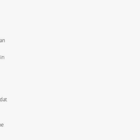
van
in
 dat
he