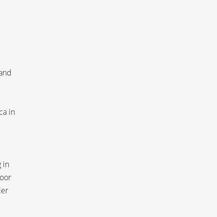
mand
ca in
 in
voor
ier