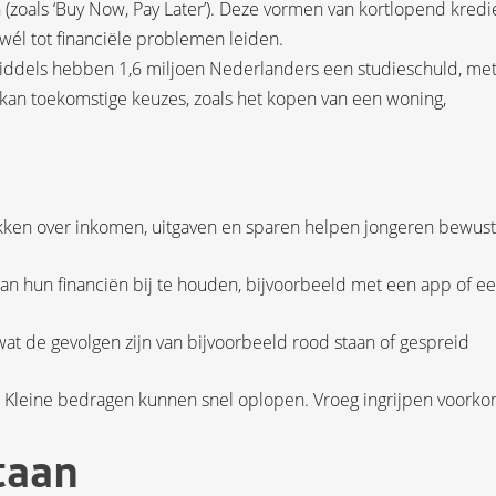
 (zoals ‘Buy Now, Pay Later’). Deze vormen van kortlopend kredi
wél tot financiële problemen leiden.
middels hebben 1,6 miljoen Nederlanders een studieschuld, me
kan toekomstige keuzes, zoals het kopen van een woning,
ekken over inkomen, uitgaven en sparen helpen jongeren bewus
n hun financiën bij te houden, bijvoorbeeld met een app of e
 wat de gevolgen zijn van bijvoorbeeld rood staan of gespreid
. Kleine bedragen kunnen snel oplopen. Vroeg ingrijpen voorko
taan