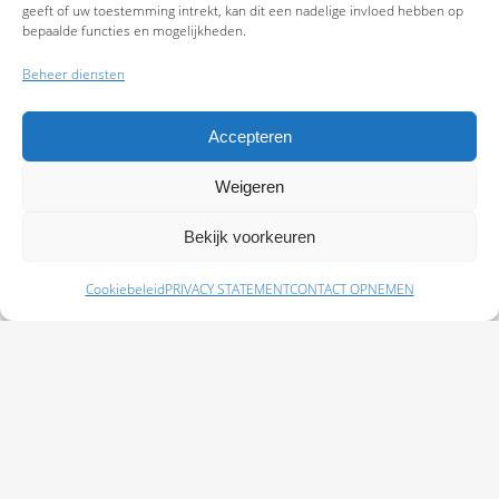
geeft of uw toestemming intrekt, kan dit een nadelige invloed hebben op
bepaalde functies en mogelijkheden.
Beheer diensten
Accepteren
Weigeren
9.7
Bekijk voorkeuren
Cookiebeleid
PRIVACY STATEMENT
CONTACT OPNEMEN
Schade melden
Afspraak maken
Polissen
Baas Assurantiën: KvK 99108372 – AFM 12050882 - Kifid 300.019393 |
Privacy
Statement
|
Disclaimer