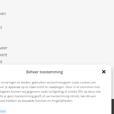
nken
is
weer
kent
nt
Beheer toestemming
 ervaringen te bieden, gebruiken wij technologieën zoals cookies om
ver je apparaat op te slaan en/of te raadplegen. Door in te stemmen met
ogieën kunnen wij gegevens zoals surfgedrag of unieke ID's op deze site
ls je geen toestemming geeft of uw toestemming intrekt, kan dit een
vloed hebben op bepaalde functies en mogelijkheden.
sten