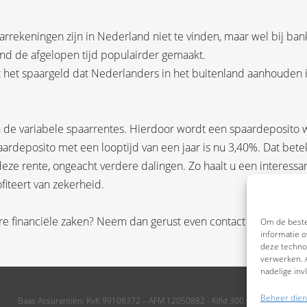
rekeningen zijn in Nederland niet te vinden, maar wel bij ba
land de afgelopen tijd populairder gemaakt.
 het spaargeld dat Nederlanders in het buitenland aanhouden 
 de variabele spaarrentes. Hierdoor wordt een spaardeposito 
aardeposito met een looptijd van een jaar is nu 3,40%. Dat bete
eze rente, ongeacht verdere dalingen. Zo haalt u een interessa
fiteert van zekerheid.
dere financiële zaken? Neem dan gerust even contact met ons op.
Om de beste
informatie o
deze technol
verwerken. A
nadelige in
Beheer dien
Baas Assurantiën: KvK 99108372 – AFM 12050882 - Kifid 300.019393