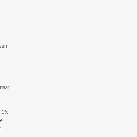
 een
 naar
1,6%
de
e