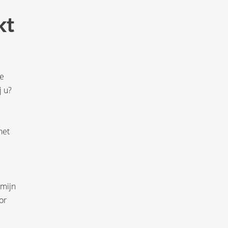
kt
te
j u?
het
rmijn
or