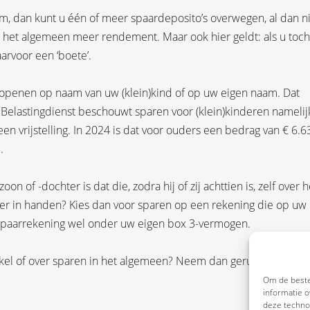
em, dan kunt u één of meer spaardeposito’s overwegen, al dan n
r het algemeen meer rendement. Maar ook hier geldt: als u toch
arvoor een ‘boete’.
 openen op naam van uw (klein)kind of op uw eigen naam. Dat
 Belastingdienst beschouwt sparen voor (klein)kinderen namelijk
een vrijstelling. In 2024 is dat voor ouders een bedrag van € 6.6
.
 of -dochter is dat die, zodra hij of zij achttien is, zelf over h
ver in handen? Kies dan voor sparen op een rekening die op uw
de spaarrekening wel onder uw eigen box 3-vermogen.
tikel of over sparen in het algemeen? Neem dan gerust even con
Om de beste
informatie o
deze technol