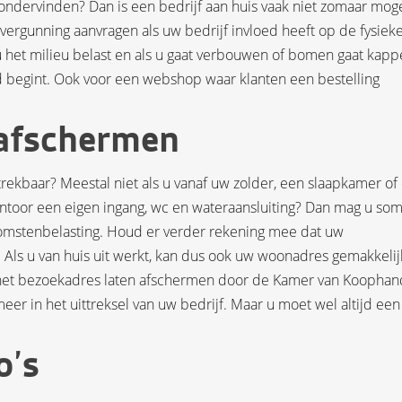
dervinden? Dan is een bedrijf aan huis vaak niet zomaar mogel
rgunning aanvragen als uw bedrijf invloed heeft op de fysiek
u het milieu belast en als u gaat verbouwen of bomen gaat kapp
d begint. Ook voor een webshop waar klanten een bestelling
afschermen
trekbaar? Meestal niet als u vanaf uw zolder, een slaapkamer of
toor een eigen ingang, wc en wateraansluiting? Dan mag u so
komstenbelasting. Houd er verder rekening mee dat uw
. Als u van huis uit werkt, kan dus ook uw woonadres gemakkelij
u het bezoekadres laten afschermen door de Kamer van Koophan
er in het uittreksel van uw bedrijf. Maar u moet wel altijd een
o’s