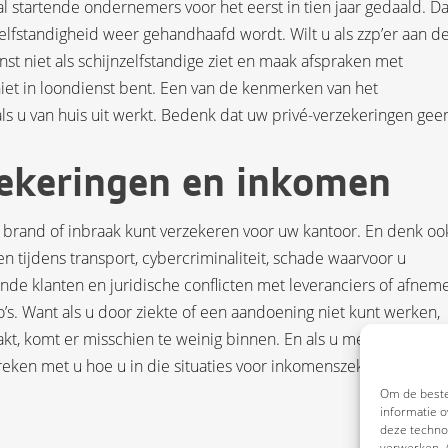
 startende ondernemers voor het eerst in tien jaar gedaald. Da
elfstandigheid weer gehandhaafd wordt. Wilt u als zzp’er aan d
nst niet als schijnzelfstandige ziet en maak afspraken met
 niet in loondienst bent. Een van de kenmerken van het
als u van huis uit werkt. Bedenk dat uw privé-verzekeringen gee
ekeringen en inkomen
rand of inbraak kunt verzekeren voor uw kantoor. En denk oo
n tijdens transport, cybercriminaliteit, schade waarvoor u
ende klanten en juridische conflicten met leveranciers of afneme
s. Want als u door ziekte of een aandoening niet kunt werken,
akt, komt er misschien te weinig binnen. En als u met pensioen g
reken met u hoe u in die situaties voor inkomenszekerheid kunt
Om de beste
informatie o
deze technol
verwerken. A