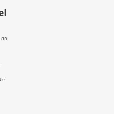
el
 van
t
.
d of