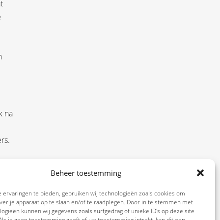
t
e
n
k na
rs.
aat,
Beheer toestemming
 ervaringen te bieden, gebruiken wij technologieën zoals cookies om
ver je apparaat op te slaan en/of te raadplegen. Door in te stemmen met
ogieën kunnen wij gegevens zoals surfgedrag of unieke ID's op deze site
ls je geen toestemming geeft of uw toestemming intrekt, kan dit een