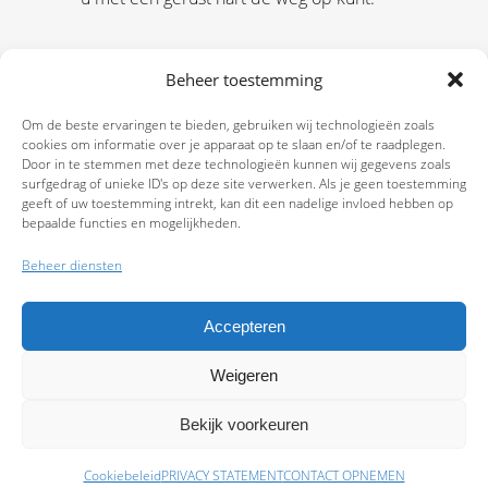
Beheer toestemming
Om de beste ervaringen te bieden, gebruiken wij technologieën zoals
cookies om informatie over je apparaat op te slaan en/of te raadplegen.
Door in te stemmen met deze technologieën kunnen wij gegevens zoals
surfgedrag of unieke ID's op deze site verwerken. Als je geen toestemming
geeft of uw toestemming intrekt, kan dit een nadelige invloed hebben op
bepaalde functies en mogelijkheden.
Beheer diensten
Accepteren
Weigeren
9.7
Bekijk voorkeuren
Cookiebeleid
PRIVACY STATEMENT
CONTACT OPNEMEN
Schade melden
Afspraak maken
Polissen