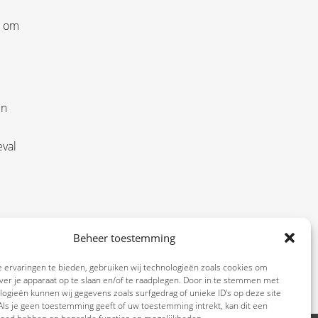
n om
In
eval
g en
Beheer toestemming
r om
 ervaringen te bieden, gebruiken wij technologieën zoals cookies om
ver je apparaat op te slaan en/of te raadplegen. Door in te stemmen met
ogieën kunnen wij gegevens zoals surfgedrag of unieke ID's op deze site
ls je geen toestemming geeft of uw toestemming intrekt, kan dit een