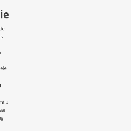
ie
 de
is
n
hele
?
mt u
aar
ng