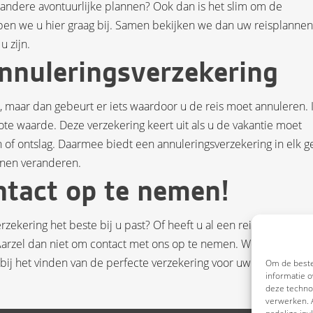
 andere avontuurlijke plannen? Ook dan is het slim om de
lpen we u hier graag bij. Samen bekijken we dan uw reisplanne
u zijn.
nnuleringsverzekering
, maar dan gebeurt er iets waardoor u de reis moet annuleren. 
ote waarde. Deze verzekering keert uit als u de vakantie moet
n of ontslag. Daarmee biedt een annuleringsverzekering in elk g
nnen veranderen.
ntact op te nemen!
rzekering het beste bij u past? Of heeft u al een reisverzekerin
 Aarzel dan niet om contact met ons op te nemen. We staan klaa
bij het vinden van de perfecte verzekering voor uw droomreis!
Om de beste
informatie o
deze technol
verwerken. A