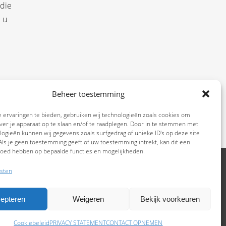
 die
 u
Beheer toestemming
o’s
 ervaringen te bieden, gebruiken wij technologieën zoals cookies om
ver je apparaat op te slaan en/of te raadplegen. Door in te stemmen met
ogieën kunnen wij gegevens zoals surfgedrag of unieke ID's op deze site
ls je geen toestemming geeft of uw toestemming intrekt, kan dit een
vloed hebben op bepaalde functies en mogelijkheden.
sten
epteren
Weigeren
Bekijk voorkeuren
Cookiebeleid
PRIVACY STATEMENT
CONTACT OPNEMEN