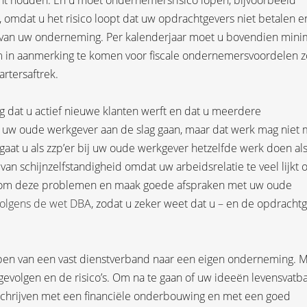
unt houden. En u moet ondernemersrisico lopen, bijvoorbeeld
 omdat u het risico loopt dat uw opdrachtgevers niet betalen e
 van uw onderneming. Per kalenderjaar moet u bovendien mini
in aanmerking te komen voor fiscale ondernemersvoordelen z
artersaftrek.
ng dat u actief nieuwe klanten werft en dat u meerdere
ij uw oude werkgever aan de slag gaan, maar dat werk mag niet
at u als zzp’er bij uw oude werkgever hetzelfde werk doen als
 van schijnzelfstandigheid omdat uw arbeidsrelatie te veel lijkt 
rkom deze problemen en maak goede afspraken met uw oude
olgens de wet DBA
, zodat u zeker weet dat u – en de opdracht
ppen van een vast dienstverband naar een eigen onderneming. 
evolgen en de risico’s. Om na te gaan of uw ideeën levensvatb
 schrijven met een financiële onderbouwing en met een goed