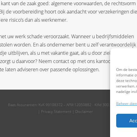
e kant van de zaak goed: algemene voorwaarden, de rechtsvorm
 Bij de voorbereiding hoort ook aandacht voor verzekeringen die
dere risico’s dan als werknemer.
u met uw werk schade veroorzaakt. Wanneer u bedrijfsmiddelen
stolen worden. En als ondernemer bent u zelf verantwoordelijk
e uitblijven, als u met vakantie gaat, als u door ziekte uit de
 zorgt u daarvoor? Neem contact op met ons kantoor om de risic
e laten adviseren over passende oplossingen.
Om de beste
informatie o
deze technol
verwerken. A
nadelige in
Beheer dien
Baas Assurantiën: KvK 99108372 – AFM 12050882 - Kifid 300.019393
|
Privacy Statement
|
Disclaimer
Acc