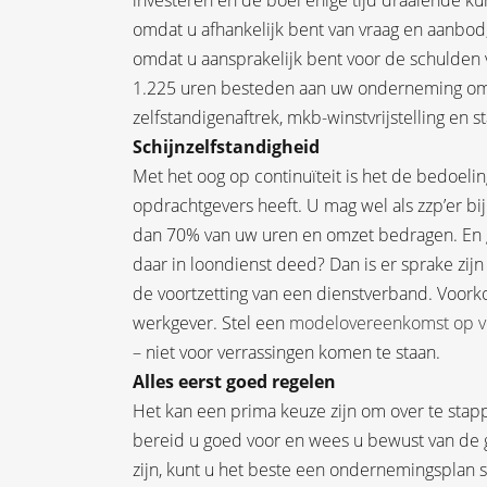
investeren en de boel enige tijd draaiende k
omdat u afhankelijk bent van vraag en aanbod,
omdat u aansprakelijk bent voor de schulden
1.225 uren besteden aan uw onderneming om 
zelfstandigenaftrek, mkb-winstvrijstelling en st
Schijnzelfstandigheid
Met het oog op continuïteit is het de bedoeli
opdrachtgevers heeft. U mag wel als zzp’er b
dan 70% van uw uren en omzet bedragen. En ga
daar in loondienst deed? Dan is er sprake zijn
de voortzetting van een dienstverband. Voo
werkgever. Stel een
modelovereenkomst op v
– niet voor verrassingen komen te staan.
Alles eerst goed regelen
Het kan een prima keuze zijn om over te sta
bereid u goed voor en wees u bewust van de g
zijn, kunt u het beste een ondernemingsplan