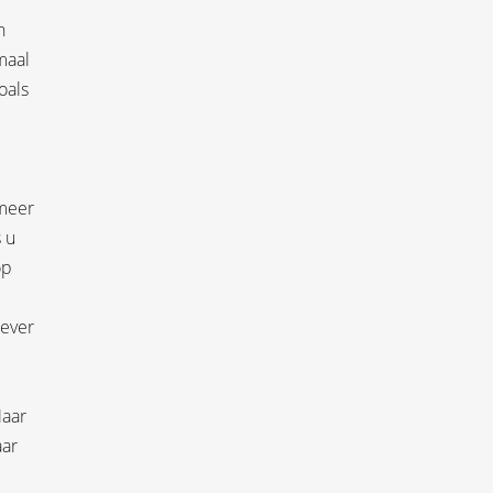
n
maal
oals
 meer
 u
op
gever
Maar
aar