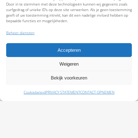
Door in te stemmen met deze technologieën kunnen wij gegevens zoals
surfgedrag of unieke ID's op deze site verwerken. Als je geen toestemming
geeft of uw toestemming intrekt, kan dit een nadelige invloed hebben op
bepaalde functies en mogelijkheden.
Beheer diensten
Accepteren
Weigeren
9.7
Bekijk voorkeuren
Cookiebeleid
PRIVACY STATEMENT
CONTACT OPNEMEN
Schade melden
Afspraak maken
Polissen
Baas Assurantiën: KvK 99108372 – AFM 12050882 - Kifid 300.019393 |
Privacy
Statement
|
Disclaimer